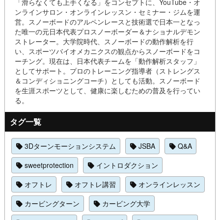
「滑らなくても上手くなる」をコンセプトに、YouTube・オ
ンラインサロン・オンラインレッスン・セミナー・ジムを運
営。スノーボードのアルペンレースと技術選で日本一となっ
た唯一の元日本代表プロスノーボーダー＆ナショナルデモン
ストレーター。大学院時代、スノーボードの動作解析を行
い、スポーツバイオメカニクスの観点からスノーボードをコ
ーチング。現在は、日本代表チームを「動作解析スタッフ」
としてサポート。プロのトレーニング指導者（ストレングス
＆コンディショニングコーチ）としても活動。スノーボード
を生涯スポーツとして、健康に楽しむための普及を行ってい
る。
タグ一覧
3Dターンモーションシステム
JSBA
Q&A
sweetprotection
イントロダクション
オフトレ
オフトレ講習
オンラインレッスン
カービングターン
カービング大学