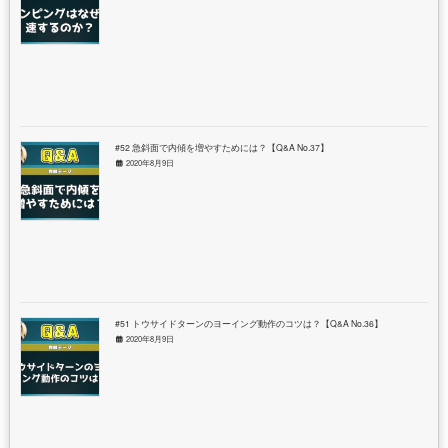
#52 急斜面で内傾を増やすためには？【Q&A No.37】
2020年8月9日
#51 トウサイドターンのヨーイング動作のコツは？【Q&A No.36】
2020年8月9日