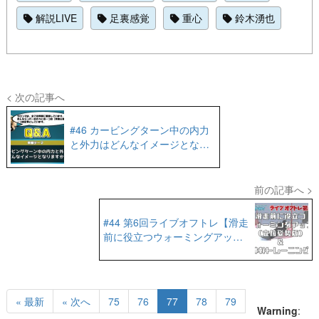
解説LIVE
足裏感覚
重心
鈴木湧也
< 次の記事へ
#46 カービングターン中の内力
と外力はどんなイメージとなり
ますか？【Q&A No.31】
前の記事へ >
#44 第6回ライブオフトレ【滑走
前に役立つウォーミングアップ
＆体幹トレーニング】
« 最新
« 次へ
75
76
77
78
79
Warning
: