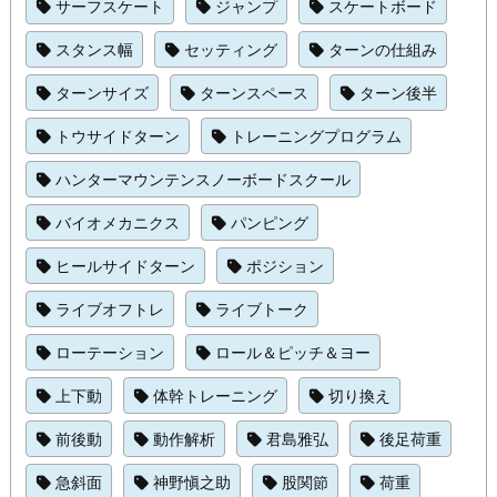
サーフスケート
ジャンプ
スケートボード
スタンス幅
セッティング
ターンの仕組み
ターンサイズ
ターンスペース
ターン後半
トウサイドターン
トレーニングプログラム
ハンターマウンテンスノーボードスクール
バイオメカニクス
パンピング
ヒールサイドターン
ポジション
ライブオフトレ
ライブトーク
ローテーション
ロール＆ピッチ＆ヨー
上下動
体幹トレーニング
切り換え
前後動
動作解析
君島雅弘
後足荷重
急斜面
神野愼之助
股関節
荷重