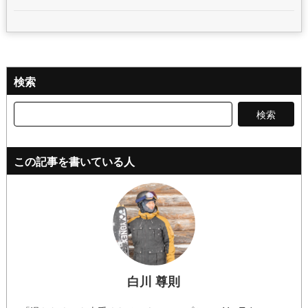
検索
検
索:
この記事を書いている人
白川 尊則