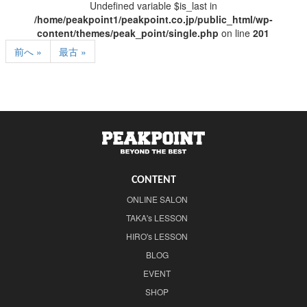
Undefined variable $is_last in
/home/peakpoint1/peakpoint.co.jp/public_html/wp-
content/themes/peak_point/single.php
on line
201
前へ »
最古 »
CONTENT
ONLINE SALON
TAKA's LESSON
HIRO's LESSON
BLOG
EVENT
SHOP