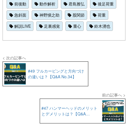
前後動
動作解析
君島雅弘
後足荷重
急斜面
神野愼之助
股関節
荷重
解説LIVE
足裏感覚
重心
鈴木湧也
< 次の記事へ
#49 フルカービングと方向づけ
の違いは？【Q&A No.34】
前の記事へ >
#47 ハンマーヘッドのメリット
とデメリットは？【Q&A
No.32】