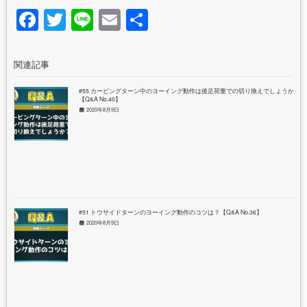
Facebook
Twitter
Line
Email
共
有
関連記事
#55 カービングターン中のヨーイング動作は後足荷重での切り換えでしょうか？
【Q&A No.40】
2020年8月9日
#51 トウサイドターンのヨーイング動作のコツは？【Q&A No.36】
2020年8月9日