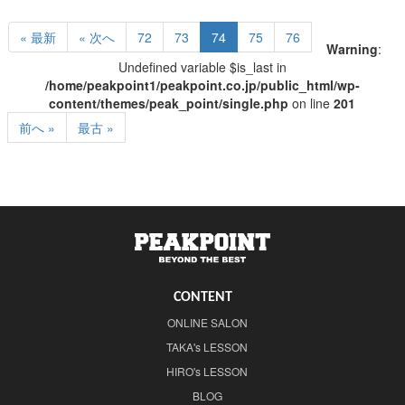
« 最新
« 次へ
72
73
74
75
76
Warning
:
Undefined variable $is_last in
/home/peakpoint1/peakpoint.co.jp/public_html/wp-
content/themes/peak_point/single.php
on line
201
前へ »
最古 »
CONTENT
ONLINE SALON
TAKA's LESSON
HIRO's LESSON
BLOG