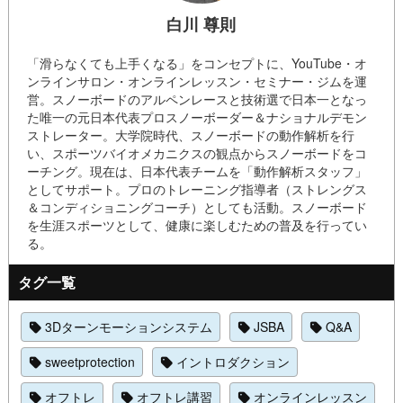
白川 尊則
「滑らなくても上手くなる」をコンセプトに、YouTube・オ
ンラインサロン・オンラインレッスン・セミナー・ジムを運
営。スノーボードのアルペンレースと技術選で日本一となっ
た唯一の元日本代表プロスノーボーダー＆ナショナルデモン
ストレーター。大学院時代、スノーボードの動作解析を行
い、スポーツバイオメカニクスの観点からスノーボードをコ
ーチング。現在は、日本代表チームを「動作解析スタッフ」
としてサポート。プロのトレーニング指導者（ストレングス
＆コンディショニングコーチ）としても活動。スノーボード
を生涯スポーツとして、健康に楽しむための普及を行ってい
る。
タグ一覧
3Dターンモーションシステム
JSBA
Q&A
sweetprotection
イントロダクション
オフトレ
オフトレ講習
オンラインレッスン