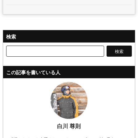
検索
検
索:
この記事を書いている人
白川 尊則