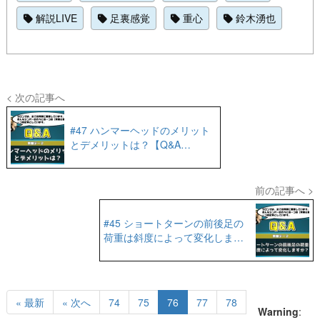
解説LIVE
足裏感覚
重心
鈴木湧也
< 次の記事へ
#47 ハンマーヘッドのメリット
とデメリットは？【Q&A
No.32】
前の記事へ >
#45 ショートターンの前後足の
荷重は斜度によって変化します
か？【Q&A No.30】
« 最新
« 次へ
74
75
76
77
78
Warning
: