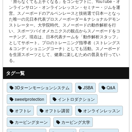
「滑らなくても上手くなる」をコンセプトに、YouTube・オ
ンラインサロン・オンラインレッスン・セミナー・ジムを運
営。スノーボードのアルペンレースと技術選で日本一となっ
た唯一の元日本代表プロスノーボーダー＆ナショナルデモン
ストレーター。大学院時代、スノーボードの動作解析を行
い、スポーツバイオメカニクスの観点からスノーボードをコ
ーチング。現在は、日本代表チームを「動作解析スタッフ」
としてサポート。プロのトレーニング指導者（ストレングス
＆コンディショニングコーチ）としても活動。スノーボード
を生涯スポーツとして、健康に楽しむための普及を行ってい
る。
タグ一覧
3Dターンモーションシステム
JSBA
Q&A
sweetprotection
イントロダクション
オフトレ
オフトレ講習
オンラインレッスン
カービングターン
カービング大学