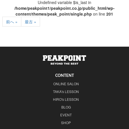
Undefined variable $is_last in
/home/peakpoint1/peakpoint.co.jp/public_html/wp-
content/themes/peak_point/single.php
on line
201
前へ »
最古 »
CONTENT
ONLINE SALON
TAKA's LESSON
HIRO's LESSON
BLOG
EVENT
SHOP