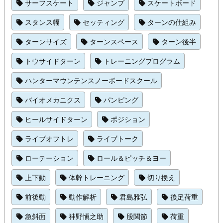
サーフスケート
ジャンプ
スケートボード
スタンス幅
セッティング
ターンの仕組み
ターンサイズ
ターンスペース
ターン後半
トウサイドターン
トレーニングプログラム
ハンターマウンテンスノーボードスクール
バイオメカニクス
パンピング
ヒールサイドターン
ポジション
ライブオフトレ
ライブトーク
ローテーション
ロール＆ピッチ＆ヨー
上下動
体幹トレーニング
切り換え
前後動
動作解析
君島雅弘
後足荷重
急斜面
神野愼之助
股関節
荷重