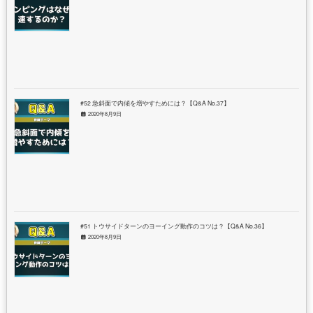
#52 急斜面で内傾を増やすためには？【Q&A No.37】
2020年8月9日
#51 トウサイドターンのヨーイング動作のコツは？【Q&A No.36】
2020年8月9日