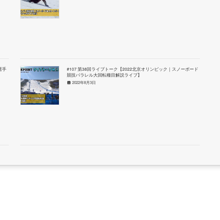
選手
#107 第38回ライブトーク【2022北京オリンピック｜スノーボード
競技パラレル大回転種目解説ライブ】
2022年8月3日