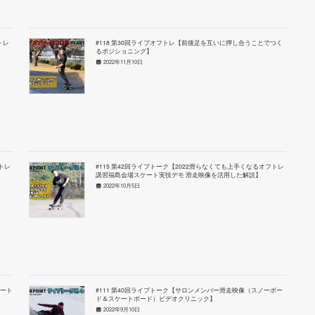
トレ
#118 第30回ライブオフトレ【前後足を互いに押し合うことでつく
るポジショニング】
2022年11月10日
トレ
#115 第42回ライブトーク【2022滑らなくても上手くなるオフトレ
講習福島会場スケート実技デモ 滑走映像を活用した解説】
2022年10月5日
ケート
#111 第40回ライブトーク【サロンメンバー滑走映像（スノーボー
ド＆スケートボード）ビデオクリニック】
2022年9月10日