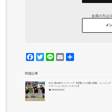
会員の方は
メ
Facebook
Twitter
Line
Email
共
有
関連記事
#121 第46回ライブトーク【荷重からの重心移動・エッジング
ーテーションのコントロール】
2023年9月25日