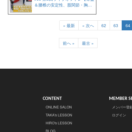
＆腰椎の安定性、股関節・胸椎
の可動性＆連動性を高めよう】
« 最新
« 次へ
62
63
64
前へ »
最古 »
CONTENT
MEMBER SE
ONLINE SALON
メンバー登
TAKA's LESSON
ログイン
HIRO's LESSON
BLOG