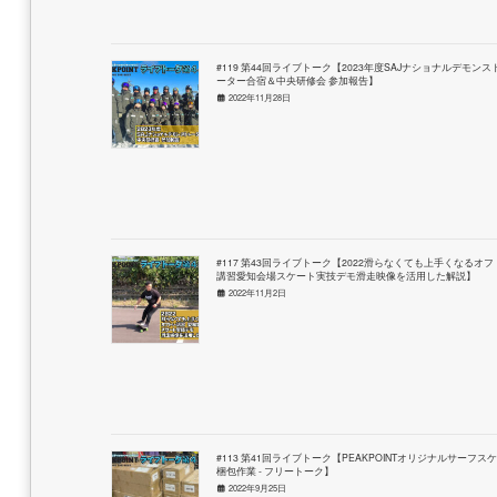
#119 第44回ライブトーク【2023年度SAJナショナルデモンス
ーター合宿＆中央研修会 参加報告】
2022年11月28日
#117 第43回ライブトーク【2022滑らなくても上手くなるオフ
講習愛知会場スケート実技デモ滑走映像を活用した解説】
2022年11月2日
#113 第41回ライブトーク【PEAKPOINTオリジナルサーフス
梱包作業 - フリートーク】
2022年9月25日