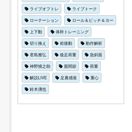
ライブオフトレ
ライブトーク
ローテーション
ロール＆ピッチ＆ヨー
上下動
体幹トレーニング
切り換え
前後動
動作解析
君島雅弘
後足荷重
急斜面
神野愼之助
股関節
荷重
解説LIVE
足裏感覚
重心
鈴木湧也