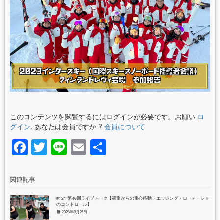
このコンテンツを閲覧するにはログインが必要です。お願い
ロ
グイン
. あなたは会員ですか ?
会員について
Facebook
Twitter
Line
Email
共
有
関連記事
#121 第46回ライブトーク【荷重からの重心移動・エッジング・ローテーション
のコントロール】
2023年9月25日