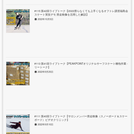
#115 第42回ライブトーク【2022滑らなくても上手くなるオフトレ講習福島会場
スケート実技デモ 滑走映像を活用した解説】
2022年10月5日
#113 第41回ライブトーク【PEAKPOINTオリジナルサーフスケート梱包作業 - フ
リートーク】
2022年9月25日
#111 第40回ライブトーク【サロンメンバー滑走映像（スノーボード＆スケート
ボード）ビデオクリニック】
2022年9月10日