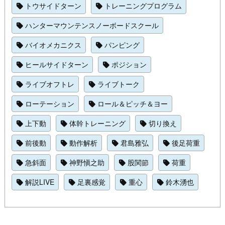
トウサイドターン
トレーニングプログラム
ハンターマウンテンスノーボードスクール
バイオメカニクス
パンピング
ヒールサイドターン
ポジション
ライブオフトレ
ライブトーク
ローテーション
ロール＆ピッチ＆ヨー
上下動
体幹トレーニング
切り換え
前後動
動作解析
君島雅弘
後足荷重
急斜面
神野愼之助
股関節
荷重
解説LIVE
足裏感覚
重心
鈴木湧也