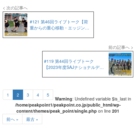
< 次の記事へ
#121 第46回ライブトーク【荷
重からの重心移動・エッジン
グ・ローテーションのコントロ
ール】
前の記事へ >
#119 第44回ライブトーク
【2023年度SAJナショナルデモ
ンストレーター合宿＆中央研修
会 参加報告】
1
2
3
4
5
Warning
: Undefined variable $is_last in
/home/peakpoint1/peakpoint.co.jp/public_html/wp-
content/themes/peak_point/single.php
on line
201
前へ »
最古 »