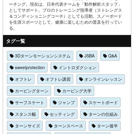
ーチング。現在は、日本代表チームを「動作解析スタッフ」
としてサポート。プロのトレーニング指導者（ストレングス
＆コンディショニングコーチ）としても活動。スノーボード
を生涯スポーツとして、健康に楽しむための普及を行ってい
る。
タグ一覧
3Dターンモーションシステム
JSBA
Q&A
sweetprotection
イントロダクション
オフトレ
オフトレ講習
オンラインレッスン
カービングターン
カービング大学
サーフスケート
ジャンプ
スケートボード
スタンス幅
セッティング
ターンの仕組み
ターンサイズ
ターンスペース
ターン後半