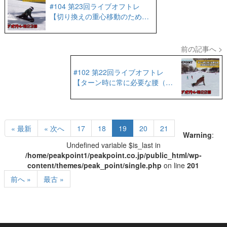
#104 第23回ライブオフトレ
【切り換えの重心移動のための
回旋系トレーニング】
前の記事へ >
#102 第22回ライブオフトレ
【ターン時に常に必要な腰（骨
盤）の回旋のためのトレーニン
グ】
« 最新
« 次へ
17
18
19
20
21
Warning
:
Undefined variable $is_last in
/home/peakpoint1/peakpoint.co.jp/public_html/wp-
content/themes/peak_point/single.php
on line
201
前へ »
最古 »