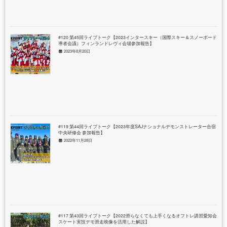
#120 第45回ライブトーク【2023インタースキー（国際スキー＆スノーボード指
導者会議）フィンランドレヴィ会場参加報告】
2023年8月20日
#119 第44回ライブトーク【2023年度SAJナショナルデモンストレーター合宿＆
中央研修会 参加報告】
2022年11月28日
#117 第43回ライブトーク【2022滑らなくても上手くなるオフトレ講習愛知会場
スケート実技デモ滑走映像を活用した解説】