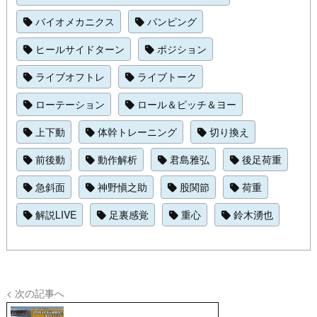
バイオメカニクス
パンピング
ヒールサイドターン
ポジション
ライブオフトレ
ライブトーク
ローテーション
ロール＆ピッチ＆ヨー
上下動
体幹トレーニング
切り換え
前後動
動作解析
君島雅弘
後足荷重
急斜面
神野愼之助
股関節
荷重
解説LIVE
足裏感覚
重心
鈴木湧也
< 次の記事へ