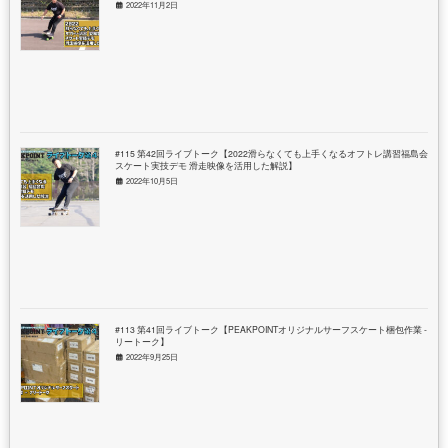
2022年11月2日
#115 第42回ライブトーク【2022滑らなくても上手くなるオフトレ講習福島会場
スケート実技デモ 滑走映像を活用した解説】
2022年10月5日
#113 第41回ライブトーク【PEAKPOINTオリジナルサーフスケート梱包作業 - フ
リートーク】
2022年9月25日