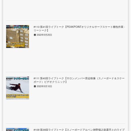
#113 第41回ライブトーク【PEAKPOINTオリジナルサーフスケート梱包作業 - フ
リートーク】
2022年9月25日
#111 第40回ライブトーク【サロンメンバー滑走映像（スノーボード＆スケート
ボード）ビデオクリニック】
2022年9月10日
#109 第39回ライブトーク【スノーボードアルペン神野愼之助選手とのライブト