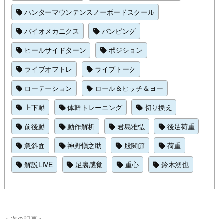
ハンターマウンテンスノーボードスクール
バイオメカニクス
パンピング
ヒールサイドターン
ポジション
ライブオフトレ
ライブトーク
ローテーション
ロール＆ピッチ＆ヨー
上下動
体幹トレーニング
切り換え
前後動
動作解析
君島雅弘
後足荷重
急斜面
神野愼之助
股関節
荷重
解説LIVE
足裏感覚
重心
鈴木湧也
< 次の記事へ