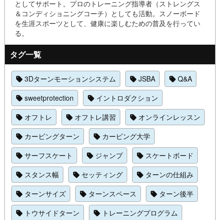
としてサポート。プロのトレーニング指導者（ストレングス
＆コンディショニングコーチ）としても活動。スノーボード
を生涯スポーツとして、健康に楽しむための普及を行ってい
る。
タグ一覧
3Dターンモーションシステム
JSBA
Q&A
sweetprotection
イントロダクション
オフトレ
オフトレ講習
オンラインレッスン
カービングターン
カービング大学
サーフスケート
ジャンプ
スケートボード
スタンス幅
セッティング
ターンの仕組み
ターンサイズ
ターンスペース
ターン後半
トウサイドターン
トレーニングプログラム