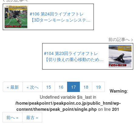
#106 第24回ライブオフトレ
【3Dターンモーションシステム
実践ライブ配信No.1［フリース
タイル｜ポジション編］】
前の記事へ >
#104 第23回ライブオフトレ
【切り換えの重心移動のための
回旋系トレーニング】
« 最新
« 次へ
15
16
17
18
19
Warning
:
Undefined variable $is_last in
/home/peakpoint1/peakpoint.co.jp/public_html/wp-
content/themes/peak_point/single.php
on line
201
前へ »
最古 »