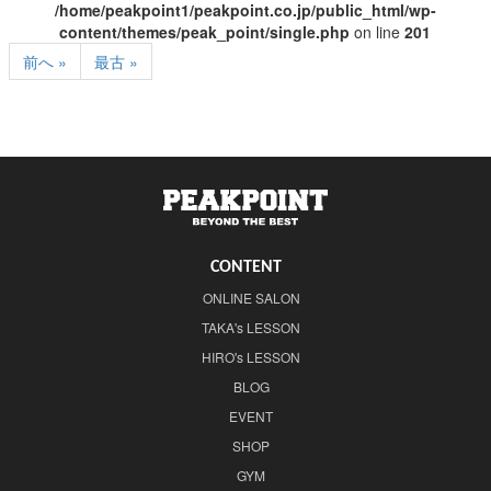
/home/peakpoint1/peakpoint.co.jp/public_html/wp-
content/themes/peak_point/single.php
on line
201
前へ »
最古 »
CONTENT
ONLINE SALON
TAKA's LESSON
HIRO's LESSON
BLOG
EVENT
SHOP
GYM