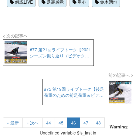
解説LIVE
足裏感覚
重心
鈴木湧也
< 次の記事へ
#77 第21回ライブトーク【2021
シーズン振り返り（ビデオクリ
ニック有）＆神野愼之助選手ワ
ールドカップ最終戦決勝進出解
説】
前の記事へ >
#75 第19回ライブトーク【後足
荷重のための前足荷重＆ビデオ
クリニック】
« 最新
« 次へ
44
45
46
47
48
Warning
:
Undefined variable $is_last in