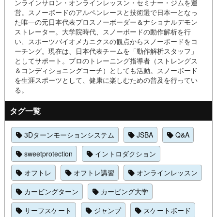
ンラインサロン・オンラインレッスン・セミナー・ジムを運
営。スノーボードのアルペンレースと技術選で日本一となっ
た唯一の元日本代表プロスノーボーダー＆ナショナルデモン
ストレーター。大学院時代、スノーボードの動作解析を行
い、スポーツバイオメカニクスの観点からスノーボードをコ
ーチング。現在は、日本代表チームを「動作解析スタッフ」
としてサポート。プロのトレーニング指導者（ストレングス
＆コンディショニングコーチ）としても活動。スノーボード
を生涯スポーツとして、健康に楽しむための普及を行ってい
る。
タグ一覧
3Dターンモーションシステム
JSBA
Q&A
sweetprotection
イントロダクション
オフトレ
オフトレ講習
オンラインレッスン
カービングターン
カービング大学
サーフスケート
ジャンプ
スケートボード