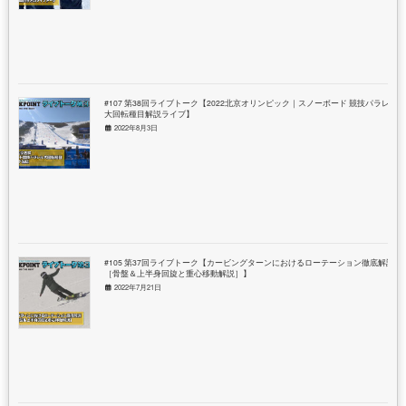
#107 第38回ライブトーク【2022北京オリンピック｜スノーボード 競技パラレル
大回転種目解説ライブ】
2022年8月3日
#105 第37回ライブトーク【カービングターンにおけるローテーション徹底解説
［骨盤＆上半身回旋と重心移動解説］】
2022年7月21日