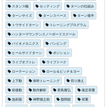
スタンス幅
セッティング
ターンの仕組み
ターンサイズ
ターンスペース
ターン後半
トウサイドターン
トレーニングプログラム
ハンターマウンテンスノーボードスクール
バイオメカニクス
パンピング
ヒールサイドターン
ポジション
ライブオフトレ
ライブトーク
ローテーション
ロール＆ピッチ＆ヨー
上下動
体幹トレーニング
切り換え
前後動
動作解析
君島雅弘
後足荷重
急斜面
神野愼之助
股関節
荷重