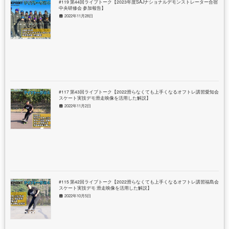
#119 第44回ライブトーク【2023年度SAJナショナルデモンストレーター合宿＆
中央研修会 参加報告】
2022年11月28日
#117 第43回ライブトーク【2022滑らなくても上手くなるオフトレ講習愛知会場
スケート実技デモ滑走映像を活用した解説】
2022年11月2日
#115 第42回ライブトーク【2022滑らなくても上手くなるオフトレ講習福島会場
スケート実技デモ 滑走映像を活用した解説】
2022年10月5日