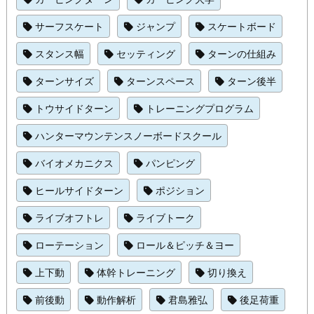
サーフスケート
ジャンプ
スケートボード
スタンス幅
セッティング
ターンの仕組み
ターンサイズ
ターンスペース
ターン後半
トウサイドターン
トレーニングプログラム
ハンターマウンテンスノーボードスクール
バイオメカニクス
パンピング
ヒールサイドターン
ポジション
ライブオフトレ
ライブトーク
ローテーション
ロール＆ピッチ＆ヨー
上下動
体幹トレーニング
切り換え
前後動
動作解析
君島雅弘
後足荷重