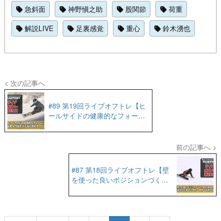
急斜面
神野愼之助
股関節
荷重
解説LIVE
足裏感覚
重心
鈴木湧也
< 次の記事へ
#89 第19回ライブオフトレ【ヒ
ールサイドの健康的なフォーム
に必要な骨盤を立てるためのオ
フトレ】
前の記事へ >
#87 第18回ライブオフトレ【壁
を使った良いポジションづくり
のためのイメトレ】【良い姿勢
のための肩甲骨＆体幹スタビリ
ティ・臀部のトレーニング】