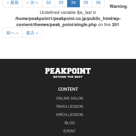
« 最新
« 次へ
32
33
34
35
36
Warning
:
Undefined variable $is_last in
/home/peakpoint1/peakpoint.co.jp/public_html/wp-
content/themes/peak_point/single.php
on line
201
前へ »
最古 »
CONTENT
ONLINE SALON
TAKA's LESSON
HIRO's LESSON
BLOG
EVENT