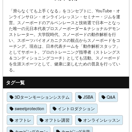
「滑らなくても上手くなる」をコンセプトに、YouTube・オ
ンラインサロン・オンラインレッスン・セミナー・ジムを運
営。スノーボードのアルペンレースと技術選で日本一となっ
た唯一の元日本代表プロスノーボーダー＆ナショナルデモン
ストレーター。大学院時代、スノーボードの動作解析を行
い、スポーツバイオメカニクスの観点からスノーボードをコ
ーチング。現在は、日本代表チームを「動作解析スタッフ」
としてサポート。プロのトレーニング指導者（ストレングス
＆コンディショニングコーチ）としても活動。スノーボード
を生涯スポーツとして、健康に楽しむための普及を行ってい
る。
タグ一覧
3Dターンモーションシステム
JSBA
Q&A
sweetprotection
イントロダクション
オフトレ
オフトレ講習
オンラインレッスン
カービングターン
カービング大学