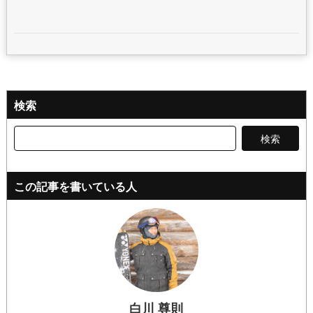
検索
検
索:
この記事を書いている人
白川 尊則