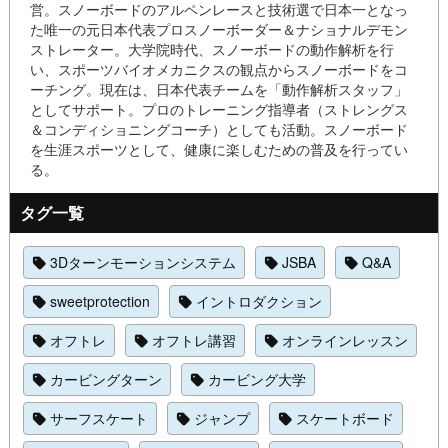
営。スノーボードのアルペンレースと技術選で日本一となっ
た唯一の元日本代表プロスノーボーダー＆ナショナルデモン
ストレーター。大学院時代、スノーボードの動作解析を行
い、スポーツバイオメカニクスの観点からスノーボードをコ
ーチング。現在は、日本代表チームを「動作解析スタッフ」
としてサポート。プロのトレーニング指導者（ストレングス
＆コンディショニングコーチ）としても活動。スノーボード
を生涯スポーツとして、健康に楽しむための普及を行ってい
る。
タグ一覧
3Dターンモーションシステム
JSBA
Q&A
sweetprotection
イントロダクション
オフトレ
オフトレ講習
オンラインレッスン
カービングターン
カービング大学
サーフスケート
ジャンプ
スケートボード