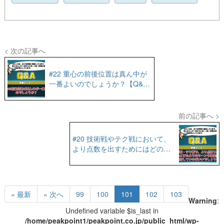
< 次の記事へ
#22 重心の前後位置は真ん中が
一番よいのでしょうか？【Q&A
No.17】
前の記事へ >
#20 技術戦やテク戦において、
より点数を出すためにはどのよ
うなターンや滑走技術を目指し
ていけばいいでしょうか？
【Q&A No.15】
« 最新
« 次へ
99
100
101
102
103
Warning
:
Undefined variable $is_last in
/home/peakpoint1/peakpoint.co.jp/public_html/wp-