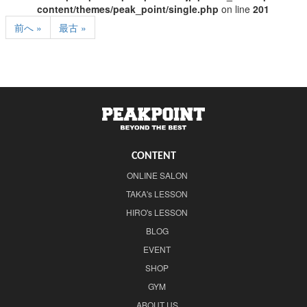
content/themes/peak_point/single.php
on line
201
前へ »
最古 »
CONTENT
ONLINE SALON
TAKA's LESSON
HIRO's LESSON
BLOG
EVENT
SHOP
GYM
ABOUT US