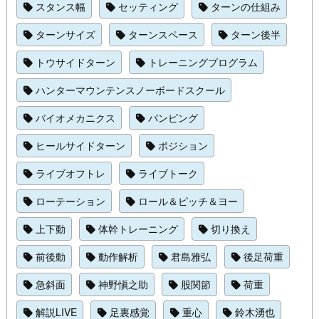
スタンス幅
セッティング
ターンの仕組み
ターンサイズ
ターンスペース
ターン後半
トウサイドターン
トレーニングプログラム
ハンターマウンテンスノーボードスクール
バイオメカニクス
パンピング
ヒールサイドターン
ポジション
ライブオフトレ
ライブトーク
ローテーション
ロール＆ピッチ＆ヨー
上下動
体幹トレーニング
切り換え
前後動
動作解析
君島雅弘
後足荷重
急斜面
神野愼之助
股関節
荷重
解説LIVE
足裏感覚
重心
鈴木湧也