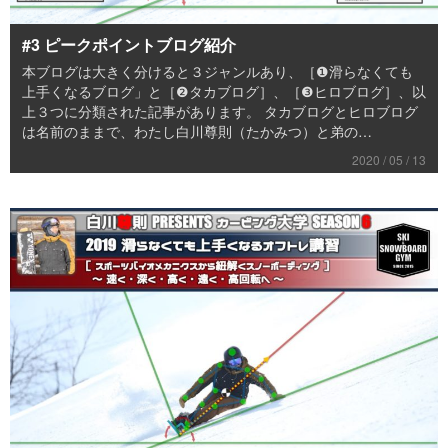
#3 ピークポイントブログ紹介
本ブログは大きく分けると３ジャンルあり、［❶滑らなくても
上手くなるブログ」と［❷タカブログ］、［❸ヒロブログ］、以
上３つに分類された記事があります。 タカブログとヒロブログ
は名前のままで、わたし白川尊則（たかみつ）と弟の…
2020 / 05 / 13