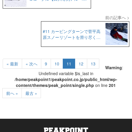
カービング編】
前の記事へ >
#11 カービングターンで菅平高
原スノーリゾートを滑り尽くし
た【GTS15 ×白川尊則】
« 最新
« 次へ
9
10
11
12
13
Warning
:
Undefined variable $is_last in
/home/peakpoint1/peakpoint.co.jp/public_html/wp-
content/themes/peak_point/single.php
on line
201
前へ »
最古 »