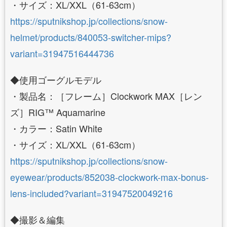
・サイズ：XL/XXL（61-63cm）
https://sputnikshop.jp/collections/snow-
helmet/products/840053-switcher-mips?
variant=31947516444736
◆使用ゴーグルモデル
・製品名：［フレーム］Clockwork MAX［レン
ズ］RIG™ Aquamarine
・カラー：Satin White
・サイズ：XL/XXL（61-63cm）
https://sputnikshop.jp/collections/snow-
eyewear/products/852038-clockwork-max-bonus-
lens-included?variant=31947520049216
◆撮影＆編集