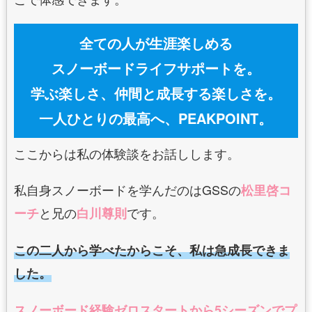
全ての⼈が⽣涯楽しめる
スノーボードライフサポートを。
学ぶ楽しさ、仲間と成⻑する楽しさを。
⼀⼈ひとりの最⾼へ、PEAKPOINT。
ここからは私の体験談をお話しします。
私自身スノーボードを学んだのはGSSの
松里啓コ
と兄の
です。
ーチ
白川尊則
この二人から学べたからこそ、私は急成長できま
した。
スノーボード経験ゼロスタートから5シーズンでプ