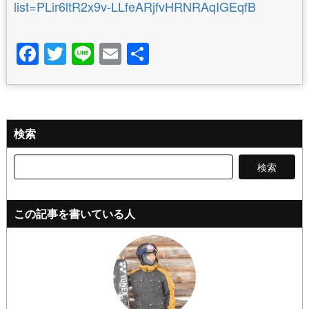
list=PLir6ltR2x9v-LLfeARjfvHRNRAqIGEqfB
Facebook
Twitter
Line
Email
共
有
検索
検
索:
この記事を書いている人