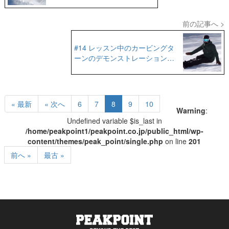
かった【鈴木湧也】
前の記事へ >
#14 レッスン中のカービングタ
ーンのデモンストレーション滑
走を追い撮り｜脱力した緩めな
滑走がらも重さを余すことなく
乗せて
« 最新
« 次へ
6
7
8
9
10
Warning
:
Undefined variable $is_last in
/home/peakpoint1/peakpoint.co.jp/public_html/wp-
content/themes/peak_point/single.php
on line
201
前へ »
最古 »