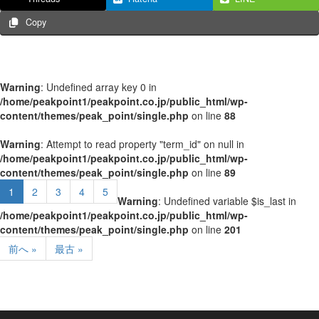
Copy
Warning
: Undefined array key 0 in
/home/peakpoint1/peakpoint.co.jp/public_html/wp-
content/themes/peak_point/single.php
on line
88
Warning
: Attempt to read property "term_id" on null in
/home/peakpoint1/peakpoint.co.jp/public_html/wp-
content/themes/peak_point/single.php
on line
89
1
2
3
4
5
Warning
: Undefined variable $is_last in
/home/peakpoint1/peakpoint.co.jp/public_html/wp-
content/themes/peak_point/single.php
on line
201
前へ »
最古 »