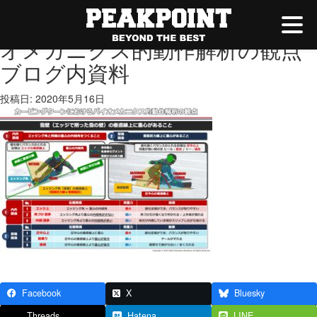
カービングターンにおけるバイ
オメカニクス的動作解析の観点
ブログ内資料
投稿日: 2020年5月16日
Facebook
X
Bluesky
Threads
Hatena
LINE