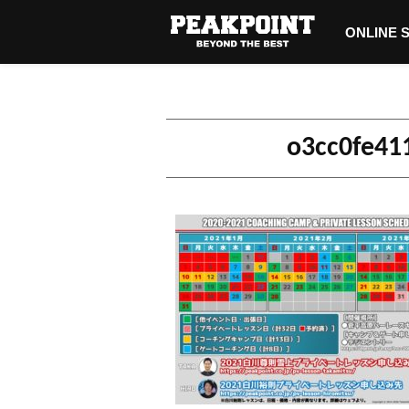
ONLINE 
o3cc0fe41