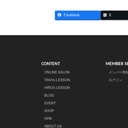
Facebook
X
CONTENT
MEMBER SE
ONLINE SALON
メンバー登
TAKA's LESSON
ログイン
HIRO's LESSON
BLOG
EVENT
SHOP
GYM
ABOUT US