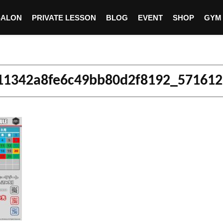
SALON
PRIVATE LESSON
BLOG
EVENT
SHOP
GYM
11342a8fe6c49bb80d2f8192_57161