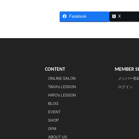
Facebook
X
CONTENT
MEMBER SE
ONLINE SALON
メンバー登
TAKA's LESSON
ログイン
HIRO's LESSON
BLOG
EVENT
SHOP
GYM
ABOUT US